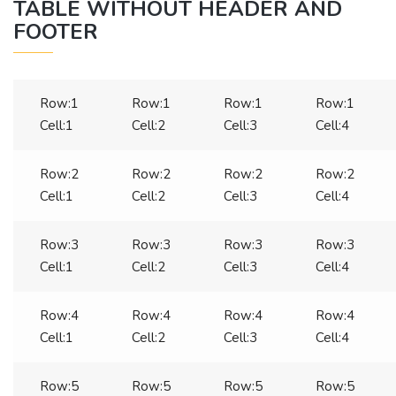
TABLE WITHOUT HEADER AND
FOOTER
Row:1
Row:1
Row:1
Row:1
Cell:1
Cell:2
Cell:3
Cell:4
Row:2
Row:2
Row:2
Row:2
Cell:1
Cell:2
Cell:3
Cell:4
Row:3
Row:3
Row:3
Row:3
Cell:1
Cell:2
Cell:3
Cell:4
Row:4
Row:4
Row:4
Row:4
Cell:1
Cell:2
Cell:3
Cell:4
Row:5
Row:5
Row:5
Row:5