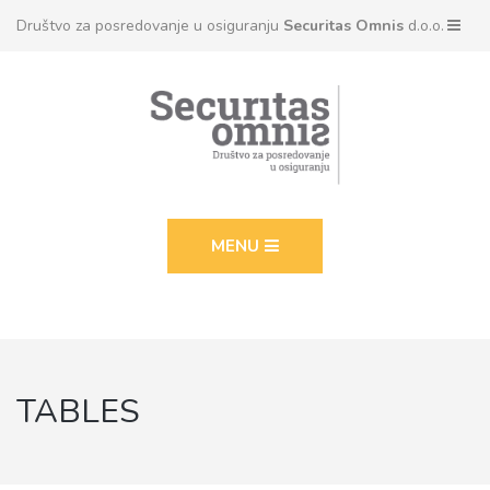
Društvo za posredovanje u osiguranju
Securitas Omnis
d.o.o.
MENU
TABLES