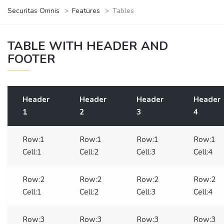
Securitas Omnis
>
Features
>
Tables
TABLE WITH HEADER AND
FOOTER
Header
Header
Header
Header
1
2
3
4
Row:1
Row:1
Row:1
Row:1
Cell:1
Cell:2
Cell:3
Cell:4
Row:2
Row:2
Row:2
Row:2
Cell:1
Cell:2
Cell:3
Cell:4
Row:3
Row:3
Row:3
Row:3